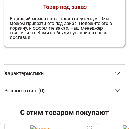
Товар под заказ
В данный момент этот товар отсутствует.
Мы
можем привезти его под заказ.
Положите его в
корзину, и оформите заказ.
Наш менеджер
свяжеться с Вами и обсудит условия и сроки
доставки.
Характеристики
3
Объем парного помещения (м
)
от 12 до 20 м3
Вопрос-ответ
(0)
Тип топлива
Дрова
Материал топки
Чугун
ФИО
Тип каменки
Закрытая
С этим товаром покупают
Наличие бака для воды
С
возможностью
Email
установки