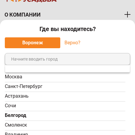
О КОМПАНИИ
Где вы находитесь?
ПОКУПАТЕЛЯМ
Воронеж
Верно?
МЫ ПРИНИМАЕМ К ОПЛАТЕ:
Москва
8 (800) 7-000-828
Санкт-Петербург
Звонок бесплатный!
Астрахань
Пн-Пт, 9:00-18:00; Сб -
Сочи
Вс, 9:00-17:00
Белгород
info@tvoy-usadba.ru
Смоленск
Владимир