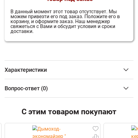
В данный момент этот товар отсутствует.
Мы
можем привезти его под заказ.
Положите его в
корзину, и оформите заказ.
Наш менеджер
свяжеться с Вами и обсудит условия и сроки
доставки.
Характеристики
3
Объем парного помещения (м
)
от 12 до 20 м3
Вопрос-ответ
(0)
Тип топлива
Дрова
Материал топки
Чугун
ФИО
Тип каменки
Закрытая
С этим товаром покупают
Наличие бака для воды
С
возможностью
Email
установки
натрубного бака