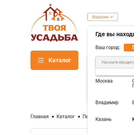
Воронеж
Где вы наход
Ваш город:
Каталог
Москва
Печи для
Пе
бани
ка
Владимир
Главная
Каталог
Печи для бани
Печи
Казань