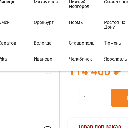
Печь чугунная 
Липецк
Махачкала
Нижний
Севастопо
Новгород
сетке -25 П2) 
Омск
Оренбург
Пермь
Ростов-на-
В избранное
В 
Дону
Бренд:
Гефест
Саратов
Вологда
Ставрополь
Тюмень
Артикул :
О020226
Уфа
Иваново
Челябинск
Ярославль
114 400 ₽
Товар под заказ