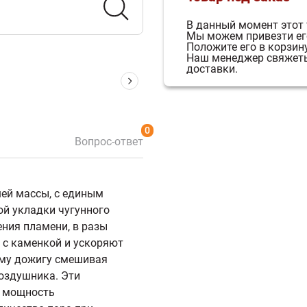
В данный момент этот 
Мы можем привезти его
Положите его в корзину
Наш менеджер свяжетьс
доставки.
0
Вопрос-ответ
шей массы, с единым
ой укладки чугунного
ения пламени, в разы
 с каменкой и ускоряют
ему дожигу смешивая
воздушника. Эти
т мощность