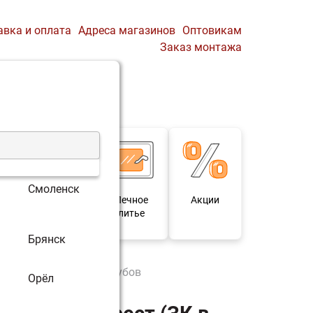
авка и оплата
Адреса магазинов
Оптовикам
Заказ монтажа
0
Профиль
Корзина
Смоленск
 и
Мебель под
Печное
Акции
для
старину
литье
Брянск
в сетке -25 П2) до 25 кубов
Орёл