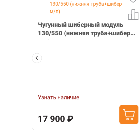
 Ф53
Чугунный шиберный модуль
а 12,8 кг (8 шт/уп)
130/550 (нижняя труба+шибер
м/п)
Узнать наличие
17 900 ₽