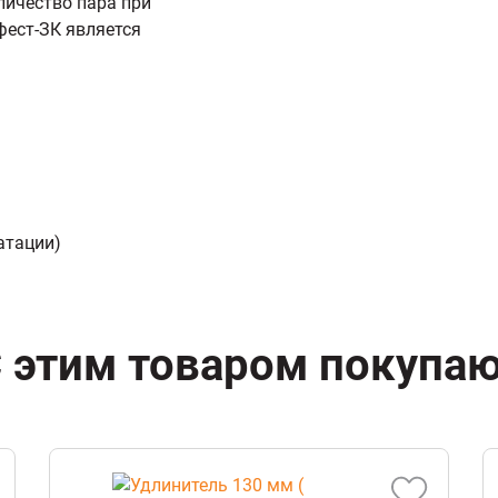
личество пара при
фест-ЗК является
атации)
 этим товаром покупа