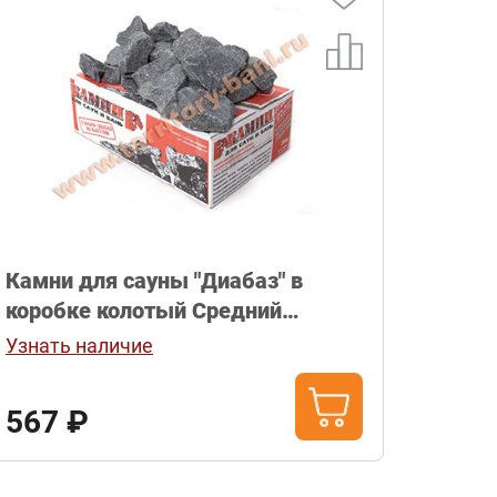
Камни для сауны "Диабаз" в
коробке колотый Средний
Карелия 20кг
Узнать наличие
567 ₽