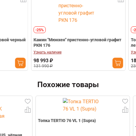
Телефон
-25%
-20%
ый
Камин "Мюнхен" пристенно-угловой графит
Топка Экокам
РКN 176
левая черны
Узнать наличие
Узнать наличие
98 993 ₽
184 792 ₽
131 990 ₽
230 990 ₽
Похожие товары
Топка TERTIO 76 VL 1 (Supra)
Топка WINDO 