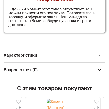
В данный момент этот товар отсутствует.
Мы
можем привезти его под заказ.
Положите его в
корзину, и оформите заказ.
Наш менеджер
свяжеться с Вами и обсудит условия и сроки
доставки.
Характеристики
Тип установки
Угловой
Вопрос-ответ
(0)
Материал изготовления
Искусственный
камень/Дерево
ФИО
Стиль
Рустик
С этим товаром покупают
Ширина
1630 мм
Высота
99 см
Email
Глубина
113,5 см
Вес
250 кг