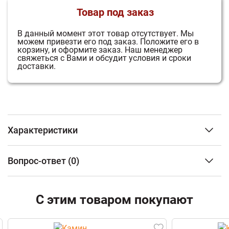
Товар под заказ
В данный момент этот товар отсутствует.
Мы
можем привезти его под заказ.
Положите его в
корзину, и оформите заказ.
Наш менеджер
свяжеться с Вами и обсудит условия и сроки
доставки.
Характеристики
Тип установки
Пристенный
Вопрос-ответ
(0)
Материал изготовления
Искусственный
камень
ФИО
Стиль
Кантри
С этим товаром покупают
Ширина
1310 мм
Высота
109 см
Email
Глубина
75 см