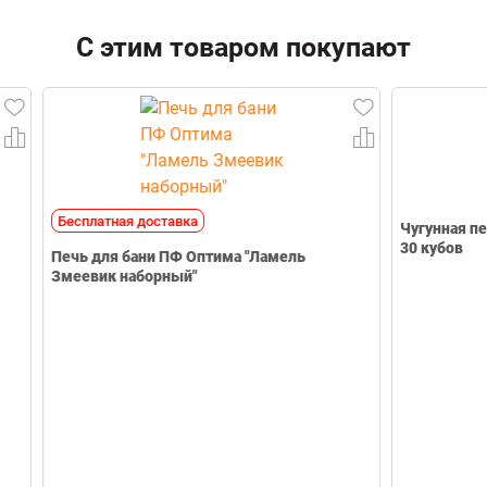
Вид камня
Жадеит
ФИО
Вид обработки камня
Колотый
С этим товаром покупают
Фасовка (кг)
10 кг
Упаковка
Коробка
Email
Телефон
Бесплатная доставка
Чугунная печь 
30 кубов
Печь для бани ПФ Оптима "Ламель
Змеевик наборный"