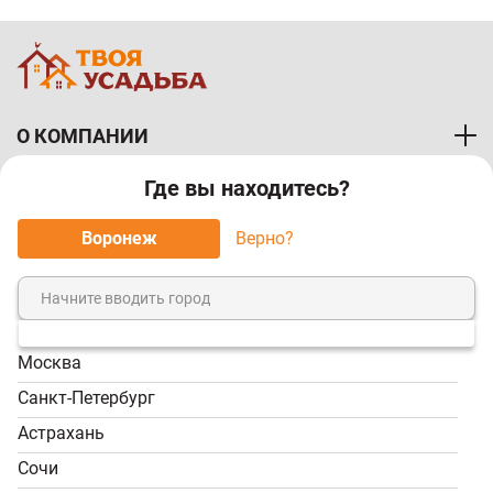
О КОМПАНИИ
Где вы находитесь?
ПОКУПАТЕЛЯМ
Воронеж
Верно?
МЫ ПРИНИМАЕМ К ОПЛАТЕ:
Москва
8 (800) 7-000-828
Санкт-Петербург
Звонок бесплатный!
Астрахань
Пн-Пт, 9:00-18:00; Сб -
Сочи
Вс, 9:00-17:00