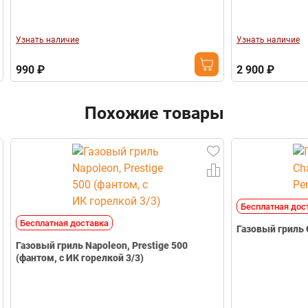
стальной
Габариты (Ш*В*Г)
1610*1160*610
мм
Узнать наличие
Узнать наличие
Вес
85 кг
Гарантия
Ограниченная
990 ₽
2 900 ₽
пожизненная
Свернуть
Похожие товары
Бесплатная дос
Бесплатная доставка
Газовый гриль Napoleon, Prestige 500
(фантом, с ИК горелкой 3/3)