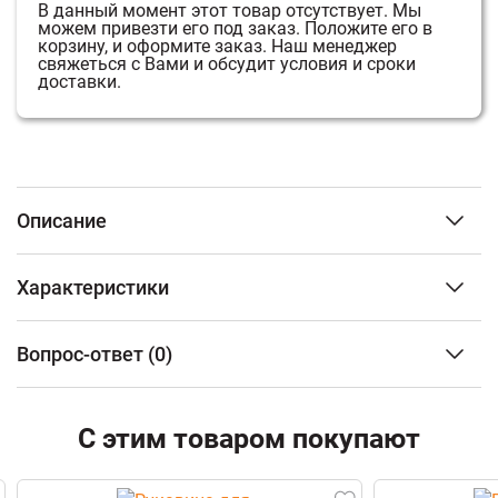
В данный момент этот товар отсутствует.
Мы
можем привезти его под заказ.
Положите его в
корзину, и оформите заказ.
Наш менеджер
свяжеться с Вами и обсудит условия и сроки
доставки.
Описание
Внимание! Адаптер тип А для подключения цангового
Характеристики
туристического баллончика идёт в комплекте с
грилем. Рекомендуем приобрести дополнительно
Тип изделия
Гриль
фирменный шланг O-Hose для альтернативного
Вопрос-ответ
(0)
мобильный
подключения бытового заправляемого баллона.
Размер/Диаметр решётки
475*360 мм
Базовая модель мобильных газовых грилей O-GRILL.
ФИО
Материал решётки
Чугун
Оптимальное сочетание размеров, веса и
С этим товаром покупают
Количество горелок
1 шт
функциональности. При достаточно большой площади
Мощность основных горелок
3,6 кВт
жарочной решетки (1450 кв.см) толщина гриля в
Email