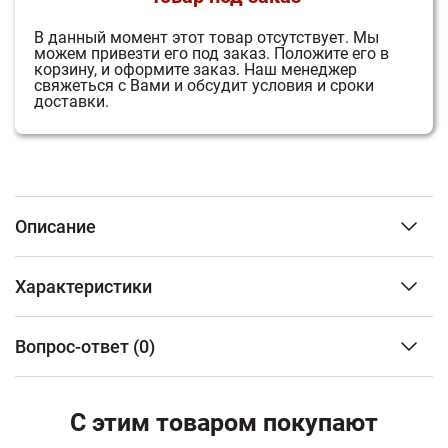
В данный момент этот товар отсутствует.
Мы
можем привезти его под заказ.
Положите его в
корзину, и оформите заказ.
Наш менеджер
свяжеться с Вами и обсудит условия и сроки
доставки.
Описание
«Закрытая» каменка расположенная внутри
Характеристики
«открытой» каменки. Такое решение обеспечило не
только большую теплоаккумулирующую способность
Тип изделия
Печь
эл. печи за счет солидного объёма камня в
Вопрос-ответ
(0)
электрическая
«открытой» каменке, но и постоянно высокую
Объем парного помещения
от 4 до 7 м3
температуру камня в «закрытой» каменке. А
ФИО
Мощность,кВт
6 кВт
расположение «стакана» с теплоаккумулятором
С этим товаром покупают
Тип управления
Выносной пульт
внутри «закрытой» каменки решило проблему с
дополнительно