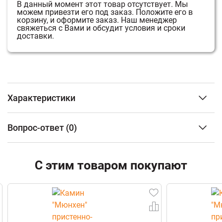
В данный момент этот товар отсутствует.
Мы
можем привезти его под заказ.
Положите его в
корзину, и оформите заказ.
Наш менеджер
свяжеться с Вами и обсудит условия и сроки
доставки.
Характеристики
Тип изделия
Дровница
Вопрос-ответ
(0)
Цвет
Черный
Материал изготовления
Сталь
ФИО
Вес
4,8 кг
С этим товаром покупают
Email
Телефон