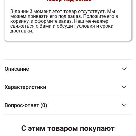
В данный момент этот товар отсутствует.
Мы
можем привезти его под заказ.
Положите его в
корзину, и оформите заказ.
Наш менеджер
свяжеться с Вами и обсудит условия и сроки
доставки.
Описание
Печь Гром Ураган 30(П) построена на базе печи Гром
Характеристики
30 и отличается каменкой новейшей разработки:
несмотря на огромную массу, каменка нагревается в 2
3
Объем парного помещения (м
)
до 30 м3
раза быстрее любых других моделей Гефест и
Вопрос-ответ
(0)
Тип топлива
Дрова
длительное время поддерживает набранную
Материал топки
Чугун
температуру неизменной.
ФИО
Печи линейки «Гром» имеют в комплекте чугунный
Тип каменки
Закрытая
С этим товаром покупают
короб для установки на каменку и чугунную
Наличие бака для воды
С