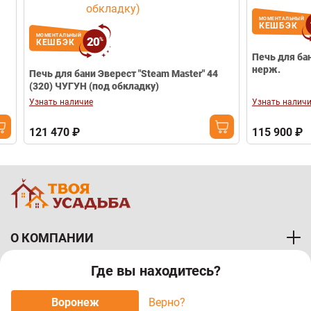
МОМЕНТАЛЬНЫЙ
15
КЕШБЭК
МОМЕНТАЛЬНЫЙ
20
%
КЕШБЭК
Печь для бани чугунная "Атм
нерж.
Печь для бани Эверест "Steam Master" 44
(320) ЧУГУН (под обкладку)
Узнать наличие
Узнать наличие
121 470 ₽
115 900 ₽
О КОМПАНИИ
Где вы находитесь?
ПОКУПАТЕЛЯМ
Воронеж
Верно?
МЫ ПРИНИМАЕМ К ОПЛАТЕ: