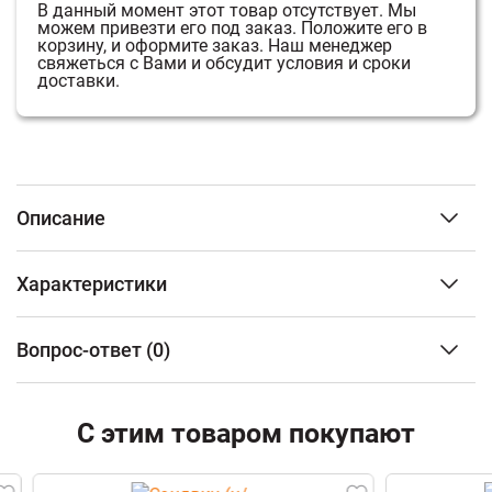
В данный момент этот товар отсутствует.
Мы
можем привезти его под заказ.
Положите его в
корзину, и оформите заказ.
Наш менеджер
свяжеться с Вами и обсудит условия и сроки
доставки.
Описание
Чугунные банные печи ТМ «Гроза» — это современные
Характеристики
печи, рассчитанные на малые и средние размеры
парных. Печь имеет прочную сборную конструкцию,
3
Объем парного помещения (м
)
до 24 м3
без резьбовых и сварных соединений, детали
Вопрос-ответ
(0)
Тип топлива
Дрова
выполнены из легированного чугуна. Топка печей
Материал топки
Чугун
«Гроза» состоит из двух камер, разделенных
ФИО
пламегасителем. Радиаторные выступы каменки,
Тип каменки
Закрытая
С этим товаром покупают
направленные вглубь топки, увеличивают площадь
Наличие бака для воды
С
возможностью
контакта огня с каменкой и эффективность
Email
установки